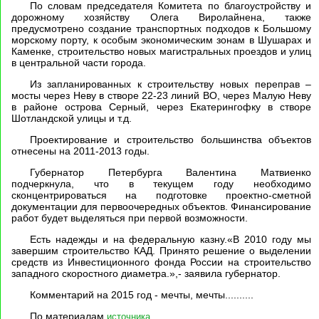
По словам председателя Комитета по благоустройству и
дорожному хозяйству Олега Виролайнена, также
предусмотрено создание транспортных подходов к Большому
морскому порту, к особым экономическим зонам в Шушарах и
Каменке, строительство новых магистральных проездов и улиц
в центральной части города.
Из запланированных к строительству новых переправ –
мосты через Неву в створе 22-23 линий ВО, через Малую Неву
в районе острова Серный, через Екатерингофку в створе
Шотландской улицы и т.д.
Проектирование и строительство большинства объектов
отнесены на 2011-2013 годы.
Губернатор Петербурга Валентина Матвиенко
подчеркнула, что в текущем году необходимо
сконцентрироваться на подготовке проектно-сметной
документации для первоочередных объектов. Финансирование
работ будет выделяться при первой возможности.
Есть надежды и на федеральную казну.«В 2010 году мы
завершим строительство КАД. Принято решение о выделении
средств из Инвестиционного фонда России на строительство
западного скоростного диаметра.»,- заявила губернатор.
Комментарий на 2015 год - мечты, мечты..........
По материалам
.
источника