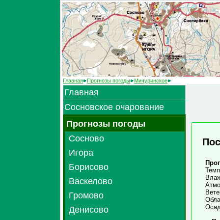
Главная
Прогнозы погоды
Мичуринское
Главная
Сосновское очарование
Прогнозы погоды
Сосново
Пос
Игора
Прог
Борисово
Темп
Влаж
Васкелово
Атмо
Вете
Громово
Обл
Осад
Денисово