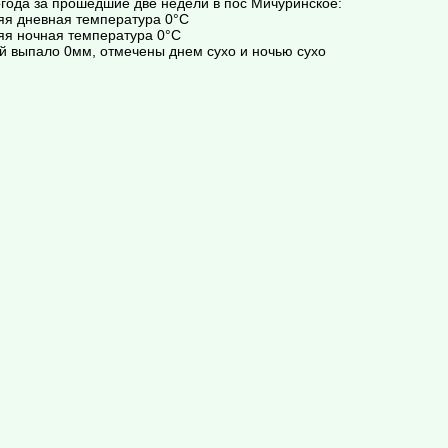
года за прошедшие две недели в пос Мичуринское:
яя дневная температура 0°C
яя ночная температура 0°C
й выпало 0мм, отмечены днем сухо и ночью сухо