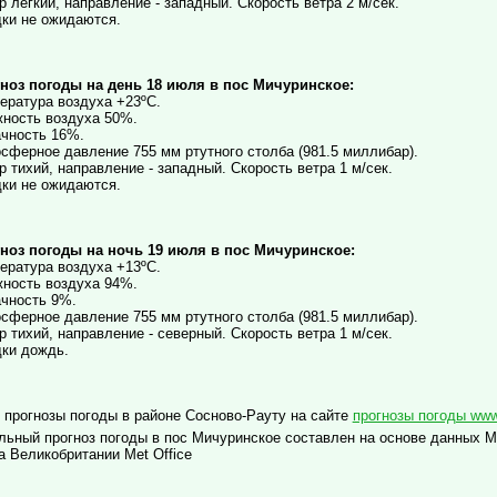
р легкий, направление - западный. Скорость ветра 2 м/сек.
ки не ожидаются.
ноз погоды на день 18 июля в пос Мичуринское:
ература воздуха +23ºC.
ность воздуха 50%.
чность 16%.
сферное давление 755 мм ртутного столба (981.5 миллибар).
р тихий, направление - западный. Скорость ветра 1 м/сек.
ки не ожидаются.
ноз погоды на ночь 19 июля в пос Мичуринское:
ература воздуха +13ºC.
ность воздуха 94%.
чность 9%.
сферное давление 755 мм ртутного столба (981.5 миллибар).
р тихий, направление - северный. Скорость ветра 1 м/сек.
ки дождь.
 прогнозы погоды в районе Сосново-Рауту на сайте
прогнозы погоды www.
льный прогноз погоды в пос Мичуринское составлен на основе данных М
 Великобритании Met Office