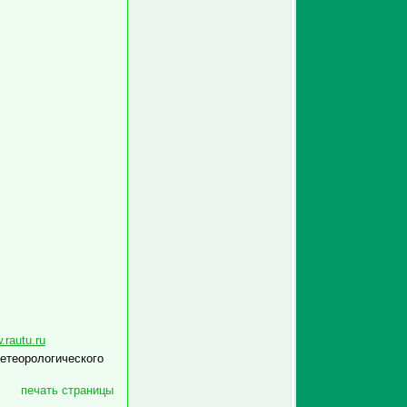
rautu.ru
етеорологического
печать страницы