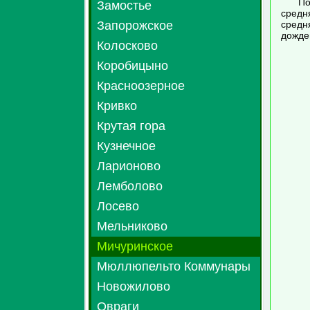
По
Замостье
средн
Запорожское
средн
дожде
Колосково
Коробицыно
Красноозерное
Кривко
Крутая гора
Кузнечное
Ларионово
Лемболово
Лосево
Мельниково
Мичуринское
Мюллюпельто Коммунары
Новожилово
Овраги