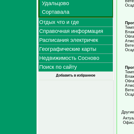
Вете
Удальцово
Осад
Сортавала
Отдых что и где
Прог
Темп
Справочная информация
Влаж
Обла
Расписания электричек
Атмо
Вете
Географические карты
Осад
Недвижимость Сосново
Поиск по сайту
Прог
Темп
Добавить в избранное
Влаж
Обла
Атмо
Вете
Осад
Другие
Актуа
Офиса