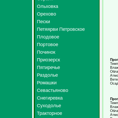
Ольховка
Орехово
Пески
Петяярви Петровское
Плодовое
Портовое
Починок
Приозерск
Прог
Темп
Пятиречье
Влаж
Обла
Раздолье
Атмо
Вете
Ромашки
Осад
Севастьяново
Снегиревка
Прог
Темп
Суходолье
Влаж
Обла
Тракторное
Атмо