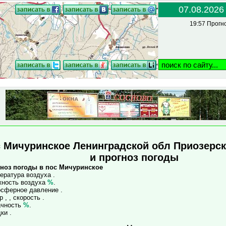
07.08.2026
19:57 Прогн
 Мичуринское Ленинградской обл Приозерск
и прогноз погоды
ноз погоды в пос Мичуринское
ература воздуха .
ность воздуха
%
.
сферное давление
.
р , , скорость
.
ачность
%
.
ки .