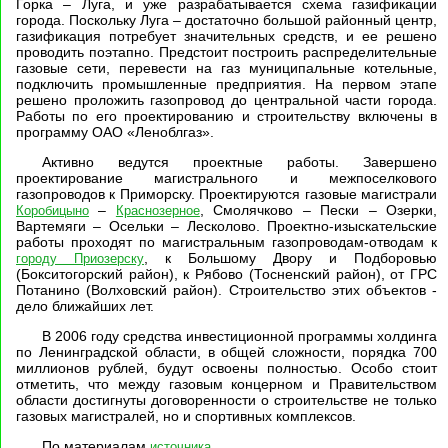
Горка – Луга, и уже разрабатывается схема газификации
города. Поскольку Луга – достаточно большой районный центр,
газификация потребует значительных средств, и ее решено
проводить поэтапно. Предстоит построить распределительные
газовые сети, перевести на газ муниципальные котельные,
подключить промышленные предприятия. На первом этапе
решено проложить газопровод до центральной части города.
Работы по его проектированию и строительству включены в
программу ОАО «Леноблгаз».
Активно ведутся проектные работы. Завершено
проектирование магистрального и межпоселкового
газопроводов к Приморску. Проектируются газовые магистрали
–
, Смолячково – Пески – Озерки,
Коробицыно
Краснозерное
Вартемяги – Осельки – Лесколово. Проектно-изыскательские
работы проходят по магистральным газопроводам-отводам к
, к Большому Двору и Подборовью
городу Приозерску
(Бокситогорский район), к Рябово (Тосненский район), от ГРС
Потанино (Волховский район). Строительство этих объектов -
дело ближайших лет.
В 2006 году средства инвестиционной программы холдинга
по Ленинградской области, в общей сложности, порядка 700
миллионов рублей, будут освоены полностью. Особо стоит
отметить, что между газовым концерном и Правительством
области достигнуты договоренности о строительстве не только
газовых магистралей, но и спортивных комплексов.
По материалам
.
источника