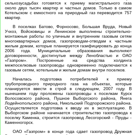
сельхозусадьбах готовятся к приему магистрального газа
около двух тысяч квартир и частных домов. Только в самом
Котельском с емкостного на природный газ переводится 757
квартир.
В поселках Батово, Форносово, Большая Вруда, Новый
Учхоз, Войсковицы и Ленинское выполнены строительно-
монтажные работы по уличным и внутренним газовым сетям
многоквартирных домов, газопроводам-отводам к частным
жилым домам, которые планируется газифицировать до конца
2006 года. Муниципальные образования выполняют
договоренности, достигнутые между Ленобластью и ОАО
«Газпром». Построенные на средства холдинга
межпоселковые газопроводы одновременно подключаются к
газовым сетям, котельным и жилым домам внутри поселков.
Началась подготовка потребителей к приему
трубопроводного природного газа на объектах, которые
планируется ввести в строй в следующем, 2007 году. В
нынешнем году проложены газопроводы к поселкам Курск
Волосовского района, Пушное Выборгского района, Янега
Лодейнопольского района, Никольский Подпорожского района.
Осуществляется подготовка к вводу их в эксплуатацию. В
Выборгском районе начинается строительство газопровода к
поселку Каменка, строится газопровод Лесогорский - Пруды -
Каменногорск.
ОАО «Газпром» в конце года сдает газопровод Дружная